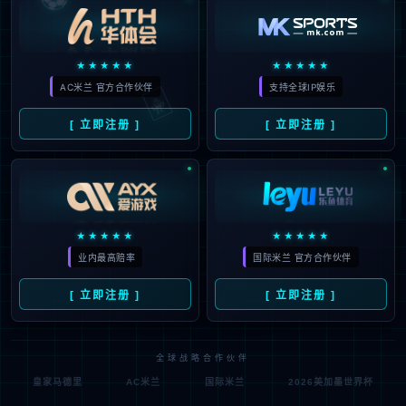
★★★★★
★★★★★
🃏
AC米兰 官方合作伙伴
支持全球IP娱乐
[ 立即注册 ]
[ 立即注册 ]
★★★★★
★★★★★
业内最高赔率
国际米兰 官方合作伙伴
[ 立即注册 ]
[ 立即注册 ]
全球战略合作伙伴
皇家马德里
AC米兰
国际米兰
2026美加墨世界杯