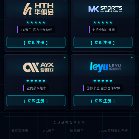
★★★★★
★★★★★
AC米兰 官方合作伙伴
支持全球IP娱乐
[ 立即注册 ]
[ 立即注册 ]
★★★★★
★★★★★
业内最高赔率
国际米兰 官方合作伙伴
[ 立即注册 ]
[ 立即注册 ]
全球战略合作伙伴
皇家马德里
AC米兰
国际米兰
2026美加墨世界杯