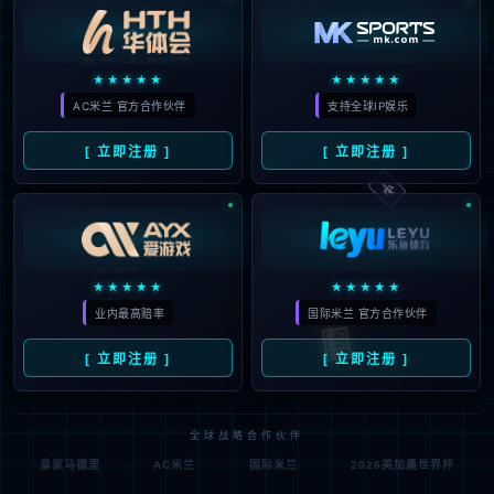
★★★★★
★★★★★
AC米兰 官方合作伙伴
支持全球IP娱乐
[ 立即注册 ]
[ 立即注册 ]
🀄️
★★★★★
★★★★★
业内最高赔率
国际米兰 官方合作伙伴
🎰
[ 立即注册 ]
[ 立即注册 ]
全球战略合作伙伴
皇家马德里
AC米兰
国际米兰
2026美加墨世界杯