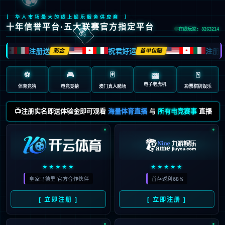
🃏
[ 华人市场最大的线上娱乐服务供应商 ]
十年信誉平台·五大联赛官方指定平台
在线玩家: 8263214
注册送
祝君好运
注册送
彩金
首单包赔
🍁
🍁
🍁
⚽
🎮
🃏
🀄️
🎰
电子老虎机
体育竞猜
电竞竞猜
澳门真人赌场
彩票棋牌娱乐
📺注册实名即送体验金即可观看
海量体育直播
与
所有电竞赛事
直播
★★★★★
★★★★★
皇家马德里 官方合作伙伴
首存返利68%
[ 立即注册 ]
[ 立即注册 ]